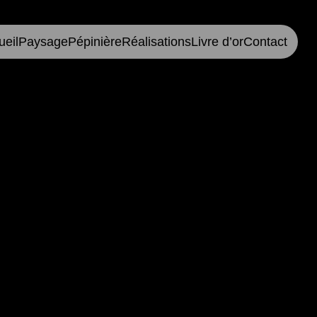
ueil
Paysage
Pépinière
Réalisations
Livre d’or
Contact