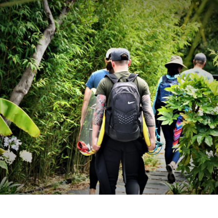
Accueil
Paysage
Pépinière
Réalisations
Livre d’or
Contact